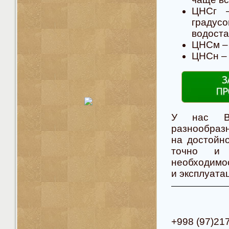
ЦНСг –
граду
водоста
ЦНСм – 
ЦНСн – 
У нас Вы
разнообраз
на достойн
точно и 
необходимос
и эксплуата
+998 (97)21