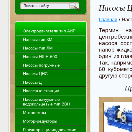
Насосы 
Главная
\ Нас
Термин на
Электродвигатели тип АИР
центробежны
Насосы тип КМ
насоса сост
Насосы тип ЛМ
напор жидко
один из гла
Насосы НШН-600
Так, наприм
Насосы погружные
60 кубомет
Насосы ЦНС
другую стор
Насосы Д
Пр
Насосные станции
Насосы вакуумные
водокольцевые тип ВВН
Мотопомпы
Мотор-редукторы
Редукторы цилиндрические