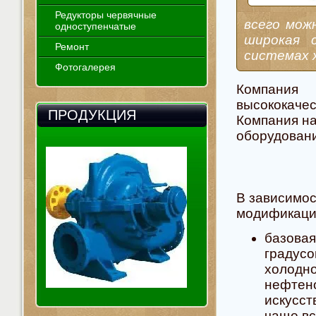
Редукторы червячные
всего мож
одноступенчатые
широкая 
Ремонт
системах х
Фотогалерея
Компания
высококаче
ПРОДУКЦИЯ
Компания на
оборудовани
В зависимос
модификаци
базова
градус
холод
нефте
искусс
чаще вс