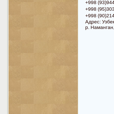
+998 (93)94
+998 (95)3
+998 (90)2
Адрес: Узбе
р. Наманган,